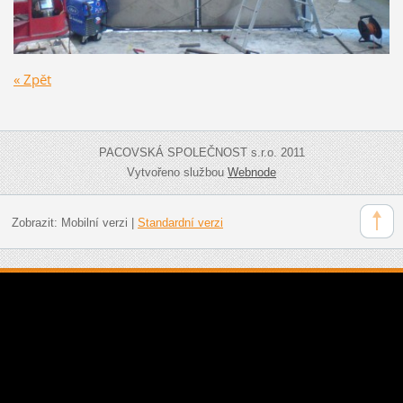
« Zpět
PACOVSKÁ SPOLEČNOST s.r.o. 2011
Vytvořeno službou
Webnode
Zobrazit:
Mobilní verzi
|
Standardní verzi