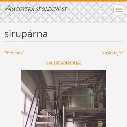
sirupárna
Předchozí
Následující
Spustit prezentaci